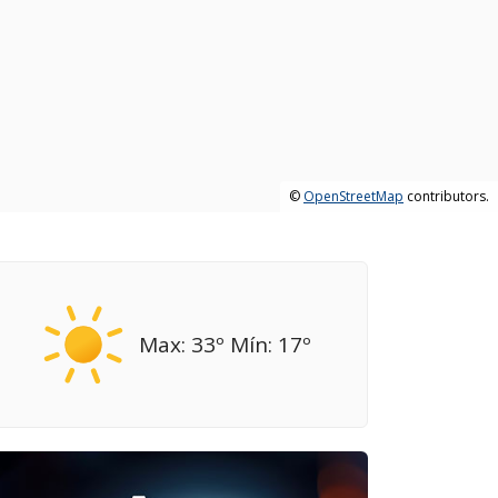
©
OpenStreetMap
contributors.
Max: 33º Mín: 17º